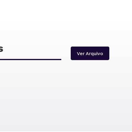
s
Ver Arquivo
Dúas Rodas
Novas