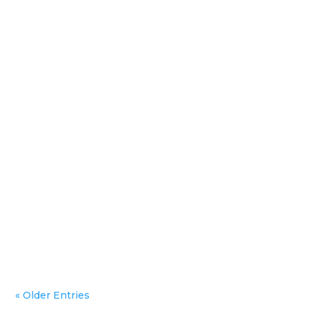
admin
xsobrino
admin
« Older Entries