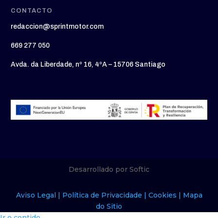
CONTACTO
redaccion@sprintmotor.com
669 277 050
Avda. da Liberdade, nº 16, 4ºA – 15706 Santiago
Desarrollado por Softic
Aviso Legal |
Política de Privacidade |
Cookies |
Mapa
do Sitio
Ir o contido