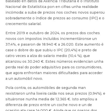
baseado en datos da Axencia Tributaria e o Instituto
Nacional de Estatística pon en cifras unha realidade
incómoda: a suba de prezos nos coches novos superou
sobradamente o índice de prezos ao consumo (IPC) e o
crecemento salarial.
Entre 2019 e outubro de 2024, os prezos dos coches
novos con impostos incluídos incrementáronse un
37,4%, e pasaron de 18.940 € a 26.020. Este aumento é
case o dobre do que subiu o IPC (20,4%) e preto de
catro veces a alza do salario medio (10,4 %), que
alcanzou os 30.240 €. Estes números evidencian unha
perda real do poder adquisitivo para os consumidores,
que agora enfrontan maiores dificultades para acceder
a un automóbil novo.
Pola contra, os automóbiles de segunda man
rexistraron unha lixeira caída nos seus prezos (0,94%), e
situáronse nunha media de 12.365 €. Isto ampliou a
diferenza de prezo entre un coche novo e un de
ocasión ata case 14.000 €. Aínda que os prezos dos