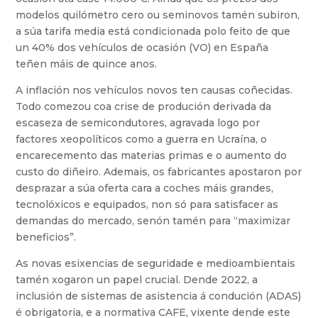
modelos quilómetro cero ou seminovos tamén subiron,
a súa tarifa media está condicionada polo feito de que
un 40% dos vehículos de ocasión (VO) en España
teñen máis de quince anos.
A inflación nos vehículos novos ten causas coñecidas.
Todo comezou coa crise de produción derivada da
escaseza de semicondutores, agravada logo por
factores xeopolíticos como a guerra en Ucraína, o
encarecemento das materias primas e o aumento do
custo do diñeiro. Ademais, os fabricantes apostaron por
desprazar a súa oferta cara a coches máis grandes,
tecnolóxicos e equipados, non só para satisfacer as
demandas do mercado, senón tamén para “maximizar
beneficios”.
As novas esixencias de seguridade e medioambientais
tamén xogaron un papel crucial. Dende 2022, a
inclusión de sistemas de asistencia á condución (ADAS)
é obrigatoria, e a normativa CAFE, vixente dende este