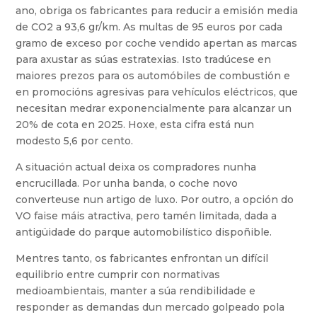
ano, obriga os fabricantes para reducir a emisión media
de CO2 a 93,6 gr/km. As multas de 95 euros por cada
gramo de exceso por coche vendido apertan as marcas
para axustar as súas estratexias. Isto tradúcese en
maiores prezos para os automóbiles de combustión e
en promocións agresivas para vehículos eléctricos, que
necesitan medrar exponencialmente para alcanzar un
20% de cota en 2025. Hoxe, esta cifra está nun
modesto 5,6 por cento.
A situación actual deixa os compradores nunha
encrucillada. Por unha banda, o coche novo
converteuse nun artigo de luxo. Por outro, a opción do
VO faise máis atractiva, pero tamén limitada, dada a
antigüidade do parque automobilístico dispoñible.
Mentres tanto, os fabricantes enfrontan un difícil
equilibrio entre cumprir con normativas
medioambientais, manter a súa rendibilidade e
responder as demandas dun mercado golpeado pola