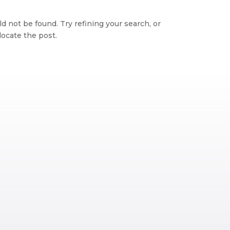
 not be found. Try refining your search, or
locate the post.
Retro visor
Galicia