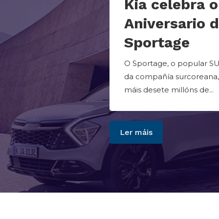
Kia celebra o
Aniversario 
Sportage
O Sportage, o popular 
da compañía surcoreana,
máis desete millóns de...
Ler máis