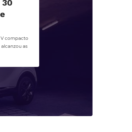
 30
de
SUV compacto
 alcanzou as