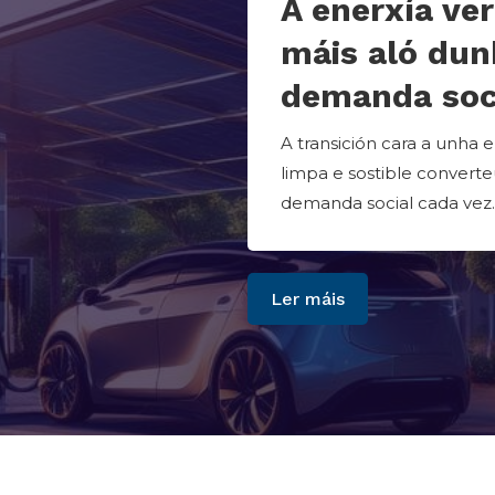
A enerxía ver
máis aló dun
demanda soc
A transición cara a unha 
limpa e sostible convert
demanda social cada vez..
Ler máis