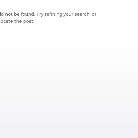
 not be found. Try refining your search, or
locate the post.
Retro visor
Galicia