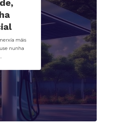
de,
ha
ial
enerxía máis
euse nunha
.