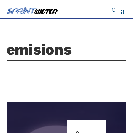
emisions
A