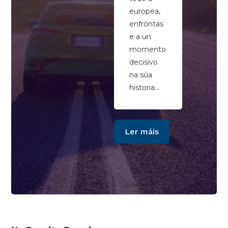
europea,
enfróntas
e a un
momento
decisivo
na súa
historia...
Ler máis