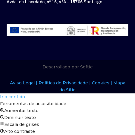
Avda. da Liberdade, nº 16, 4ºA – 15706 Santiago
Desarrollado por Softic
Aviso Legal |
Política de Privacidade |
Cookies |
Mapa
do Sitio
Ir o contido
Ferramentas de accesibilidade
Aumentar texto
Diminuír texto
Escala de grises
Alto contraste