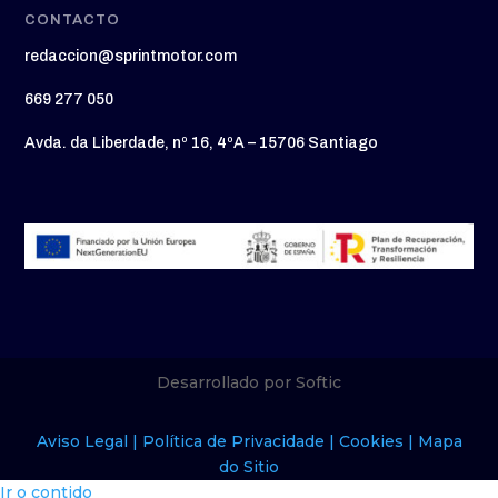
CONTACTO
redaccion@sprintmotor.com
669 277 050
Avda. da Liberdade, nº 16, 4ºA – 15706 Santiago
Desarrollado por Softic
Aviso Legal |
Política de Privacidade |
Cookies |
Mapa
do Sitio
Ir o contido