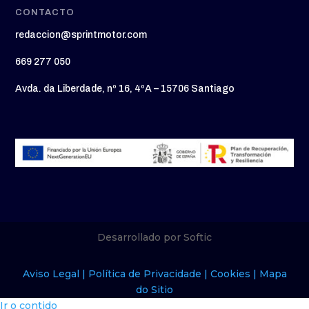
CONTACTO
redaccion@sprintmotor.com
669 277 050
Avda. da Liberdade, nº 16, 4ºA – 15706 Santiago
Desarrollado por Softic
Aviso Legal |
Política de Privacidade |
Cookies |
Mapa
do Sitio
Ir o contido