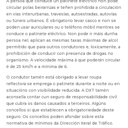
A persoa que conduce un patinete eléctrico non pode
circular polas beirarrúas e teñen prohibida a circulación
en vías interurbanas, travesías, autoestradas, autovías
ou túneis urbanos. É obrigatorio levar casco e non se
poden usar auriculares ou o teléfono móbil mentres se
conduce o patinete eléctrico. Non pode ir máis dunha
persoa nel, aplican as mesmas taxas máximas de alcol
permitido que para outros condutores e, loxicamente, a
prohibición de conducir con presenza de drogas no
organismo. A velocidade máxima á que poderán circular
é de 25 km/h e a mínima de 6.
O condutor tamén está obrigado a levar roupa
reflectora se emprega o patinete durante a noite ou en
situacións con visibilidade reducida. A DXT tamén
aconsella contar cun seguro de responsabilidade civil
que cubra os danos causados a terceiros. Algúns
concellos si que establecen a obrigatoriedade deste
seguro. Os concellos poden afondar sobre esta
normativa de mínimos da Dirección Xeral de Tráfico.